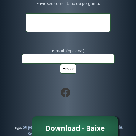
Envie seu comentário ou pergunta:
e-mail:
(opcional)
Download - Baixe
Tags:
Supervisório
Certificado de Calibração
Metrologia
,
,
,
Software de Calibração (detalhes)
SCADA
,